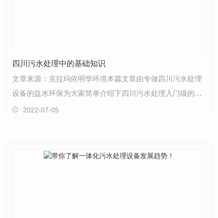
四川污水处理中的基础知识
文章来源：克拉玛依明华环境本篇文章由专做四川污水处理
设备的益水环保为大家简单介绍下四川污水处理入门级的干
货，一起来看下吧！一、四川污水处理基本原理简单而…
2022-07-05