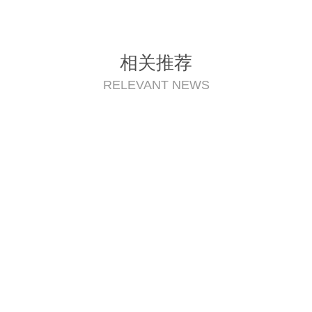
MBR膜处理、A/O法处理等，四川一
体化污水处理设备也因此在污水治理
上大放异彩，广受欢迎。一体化污水
处理设备常见一种“地埋式一体化污水
相关推荐
处理设备”，其中“一体化”指...
RELEVANT NEWS