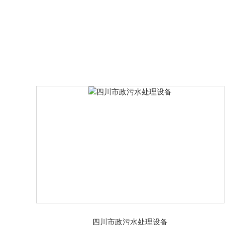
的优点,并克服两者的缺点,使污水处
理水平进一步提高。本期益水环保小
编给大家分享四川一体化污水处理的
优势都有哪些，跟着小编一起来看看
吧。一体化处理设...
四川市政污水处理设备