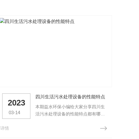
四川生活污水处理设备的性能特点
2023
2
本期益水环保小编给大家分享四川生
03-14
02
活污水处理设备的性能特点都有哪
些，跟着小编一起来看看吧。1、出
详情
水水质优良。不需要设置沉淀、过滤
详情
等固液分离设备，因为膜的分离作