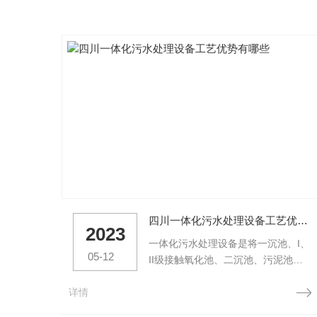
四川一体化污水处理设备工艺优势有哪些
2023
一体化污水处理设备是将一沉池、I、
05-12
II级接触氧化池、二沉池、污泥池集
中→体的设备,并在I、II级接触氧化池
详情
中进行鼓风曝气,使接触氧化法和活性
污泥法有效的结合起来,同时具备两者