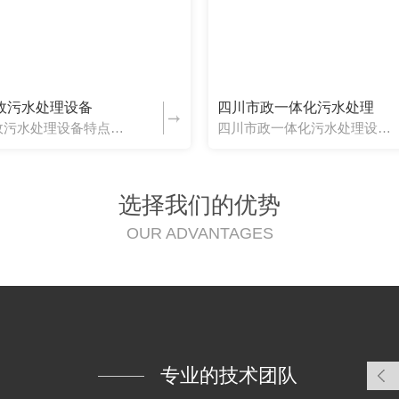
政污水处理设备
四川市政一体化污水处理
四川市政污水处理设备特点和运用范围：一、设备特点1.它可以埋在地下。设备上部可以种植花木和草坪，也可以设置在室内。2.对周围环境无影响，污泥产生量少，噪音低于二类地区标准。3.全自动控制，无需专业管理...
四川市政一体化污水处理设备操作流程以及注意事项：一、操作流程1.污水注满生化池。2.启动风机，对池内污水进行曝气充氧。3.重新给水并继续曝气。4.如此反复操作，每天的取水时间相对延长。5.同时，还可以...
选择我们的优势
OUR ADVANTAGES
专业的技术团队