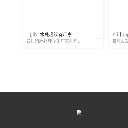
四川污水处理设备厂家
四川市
四川污水处理设备厂家与您介绍市政污水处理设备组成及特点：市政生活污水处理设备主要用于处理生活污水。主要处理手段是采用成熟的生化处理技术与氧化池接触。水质设计参数按污水进水生化需氧量250毫克/升、出水...